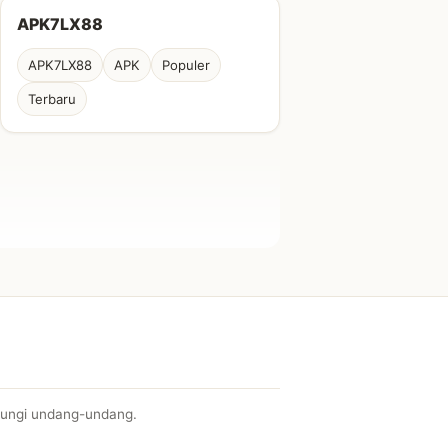
APK7LX88
APK7LX88
APK
Populer
Terbaru
dungi undang-undang.