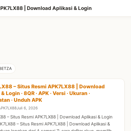
PK7LX88 | Download Aplikasi & Login
BETZA
X88 – Situs Resmi APK7LX88 | Download
 & Login · 8QR · APK · Versi · Ukuran ·
atan · Unduh APK
APK7LX88
Juli 6, 2026
8 – Situs Resmi APK7LX88 | Download Aplikasi & Login
7LX88 – Situs Resmi APK7LX88 | Download Aplikasi &