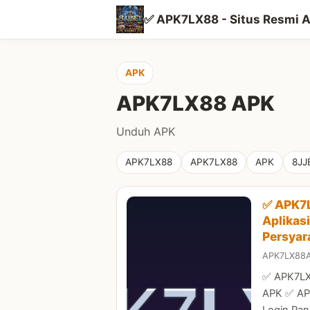
✅ APK7LX88 - Situs Resmi A
APK
APK7LX88 APK
Unduh APK
APK7LX88
APK7LX88
APK
8JJ
✅ APK7L
Aplikasi
Persyar
APK7LX88
✅ APK7LX8
APK ✅ APK