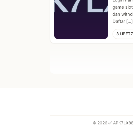
Login Pan
game slot
dan withd
Daftar […]
8JJBET
© 2026 ✅ APK7LX88 -