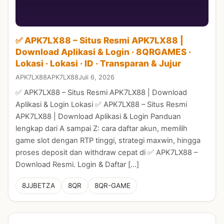
✅ APK7LX88 – Situs Resmi APK7LX88 |
Download Aplikasi & Login · 8QRGAMES ·
Lokasi · Lokasi · ID · Transparan & Jujur
APK7LX88
APK7LX88
Juli 6, 2026
✅ APK7LX88 – Situs Resmi APK7LX88 | Download
Aplikasi & Login Lokasi ✅ APK7LX88 – Situs Resmi
APK7LX88 | Download Aplikasi & Login Panduan
lengkap dari A sampai Z: cara daftar akun, memilih
game slot dengan RTP tinggi, strategi maxwin, hingga
proses deposit dan withdraw cepat di ✅ APK7LX88 –
Download Resmi. Login & Daftar […]
8JJBETZA
8QR
8QR-GAME